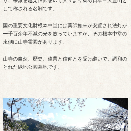
り、宗派を越え信仰を広く人々より集め日本三大霊山と
して称される名刹です。
国の重要文化財根本中堂には薬師如来が安置され法灯が
一千百余年不滅の光を放っていますが、その根本中堂の
東側に山寺霊園があります。
山寺の自然、歴史、偉業と信仰とを受け継いで、調和の
とれた緑地公園墓地です。