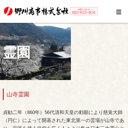
霊園
山寺霊園
貞勧二年（860年）56代清和天皇の勅願により慈覚大師
（円仁）によって開基された東北第一の霊場が山寺であ