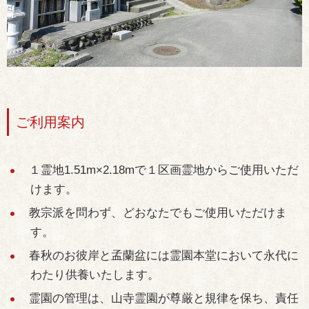
ご利用案内
１霊地1.51m×2.18mで１区画霊地からご使用いただ
けます。
教宗派を問わず、どおなたでもご使用いただけま
す。
春秋のお彼岸と孟蘭盆には霊園本堂において永代に
わたり供養いたします。
霊園の管理は、山寺霊園が尊厳と規律を保ち、責任